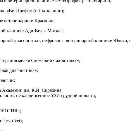
ча в ветеринарной клинике «ВетПрофи» (г. Лыткарино);
ике «ВетПрофи» (г. Лыткарино);
е ветеринарии в Красково;
ной клинике Ади-Вед г. Москва;
торной диагностики, нефролог в ветеринарной клинике Юлиса, г
я терапия мелких домашних животных»;
рная диагностика»;
ологии;
 Академии им. К.И. Скрябина:
олости, не кардиогенное УЗИ грудной полости;
ФРОЛОГИЯ»;
lkovo Vet);
 ;