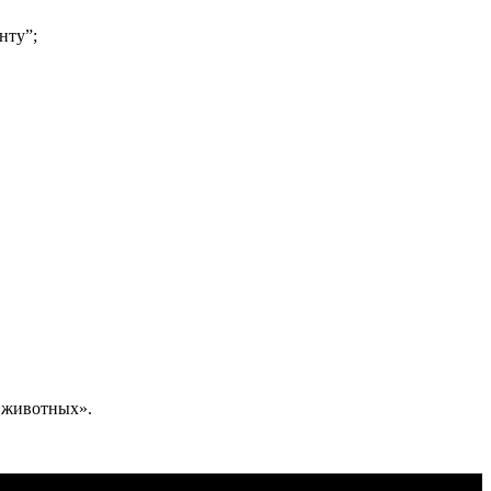
нту”;
 животных».