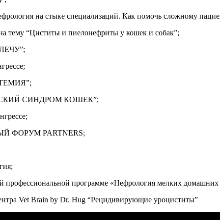
ефрология на стыке специализаций. Как помочь сложному пацие
на тему “Циститы и пиелонефриты у кошек и собак”;
ЫЛЕЧУ”;
грессе;
ОТЕМИЯ”;
ГИЧЕСКИЙ СИНДРОМ КОШЕК”;
нгрессе;
УЧНЫЙ ФОРУМ PARTNERS;
гия;
ой профессиональной программе «Нефрология мелких домашних
центра Vet Brain by Dr. Hug “Рецидивирующие уроциститы”