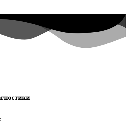
агностики
;