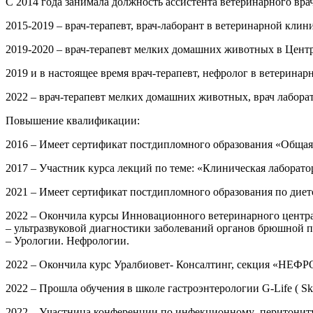
С 2014 года занимала должность ассистента ветеринарного вра
2015-2019 – врач-терапевт, врач-лаборант в ветеринарной клин
2019-2020 – врач-терапевт мелких домашних животных в Центр
2019 и в настоящее время врач-терапевт, нефролог в ветеринар
2022 – врач-терапевт мелких домашних животных, врач лабора
Повышение квалификации:
2016 – Имеет сертификат постдипломного образования «Обща
2017 – Участник курса лекций по теме: «Клиническая лаборато
2021 – Имеет сертификат постдипломного образования по диет
2022 – Окончила курсы Инновационного ветеринарного центра
– ультразвуковой диагностики заболеваний органов брюшной п
– Урологии. Нефрологии.
2022 – Окончила курс Уралбиовет- Консалтинг, секция «НЕ
2022 – Прошла обучения в школе гастроэнтерологии G-Life ( Sko
2022 – Участница конференции по инфекционному перитониту